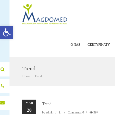
Open toolbar
O NAS
CERTYFIKATY
Trend
Home
Trend
+48
62
757
kujawa35@wp.pl
MAR
Trend
02
20
24
by
admin
in
Comments: 0
397